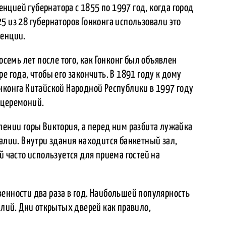
цией губернатора с 1855 по 1997 год, когда город
5 из 28 губернаторов Гонконга использовали это
денции.
осемь лет после того, как Гонконг был объявлен
е года, чтобы его закончить. В 1891 году к дому
нконга Китайской Народной Республики в 1997 году
 церемоний.
лении горы Виктория, а перед ним разбита лужайка
залии. Внутри здания находится банкетный зал,
й часто используется для приема гостей на
енности два раза в год. Наибольшей популярность
алий. Дни открытых дверей как правило,