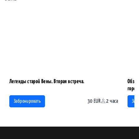
Легенды старой Вены. Вторая встреча.
Обзор
горо
30 EUR
2 часа
Забронировать
Заб