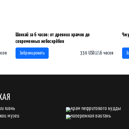
Шанхай за 6 часов: от древних храмов до
Чжу
современных небоскрёбов
асов
330 USD
6 часов
Забронировать
З
ХАЯ