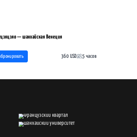
цзяцзяо — шанхайская Венеция
360 USD
5 часов
абронировать