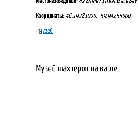
Местонахождение
:
42 Birkley Street Glace Bay
Координаты
:
46.19281000, -59.94255000
#
музей
Музей шахтеров на карте