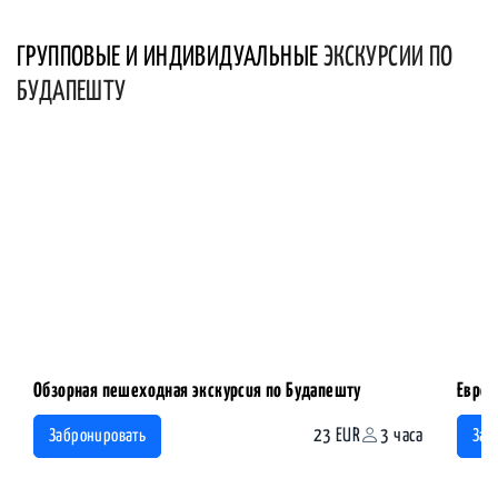
ГРУППОВЫЕ И ИНДИВИДУАЛЬНЫЕ
ЭКСКУРСИИ ПО
БУДАПЕШТУ
Обзорная пешеходная экскурсия по Будапешту
Еврей
23 EUR
3 часа
Забронировать
Заб