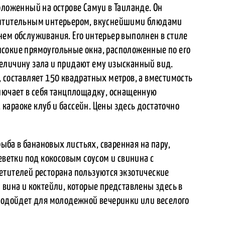
оложенный на острове Самуи в Таиланде. Он
хитительным интерьером, вкуснейшими блюдами
нем обслуживания. Его интерьер выполнен в стиле
сокие прямоугольные окна, расположенные по его
еличину зала и придают ему изысканный вид.
 составляет 150 квадратных метров, а вместимость
ключает в себя танцплощадку, оснащенную
караоке клуб и бассейн. Цены здесь достаточно
ба в банановых листьях, cваренная на пару,
еветки под кокосовым соусом и свинина с
етителей ресторана пользуются экзотические
 вина и коктейли, которые представлены здесь в
 подойдет для молодежной вечеринки или веселого