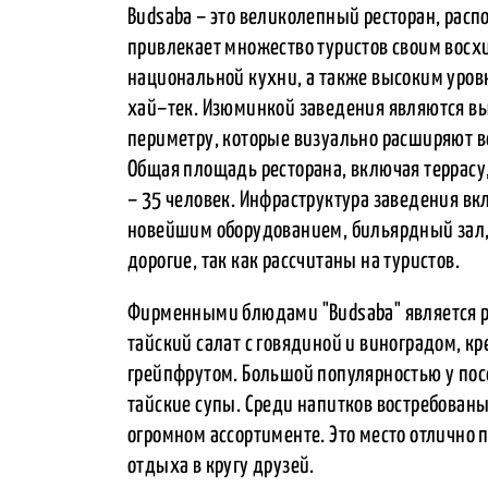
Budsaba – это великолепный ресторан, расп
привлекает множество туристов своим вос
национальной кухни, а также высоким уров
хай–тек. Изюминкой заведения являются вы
периметру, которые визуально расширяют в
Общая площадь ресторана, включая террасу,
– 35 человек. Инфраструктура заведения в
новейшим оборудованием, бильярдный зал, 
дорогие, так как рассчитаны на туристов.
Фирменными блюдами "Budsaba" является ры
тайский салат с говядиной и виноградом, кр
грейпфрутом. Большой популярностью у пос
тайские супы. Среди напитков востребованы
огромном ассортименте. Это место отлично
отдыха в кругу друзей.