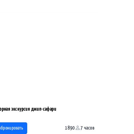
орная экскурсия джип-сафари
1890
7 часов
абронировать