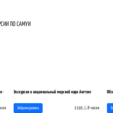
РСИИ ПО САМУИ
ел-
Экскурсия в национальный морской парк Ангтонг
Обз
асов
2195
8 часов
Забронировать
З