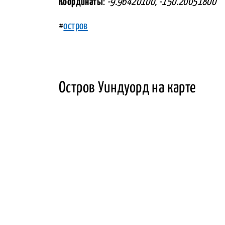
Координаты
:
-9.96420100, -150.20051800
#
остров
Остров Уиндуорд на карте