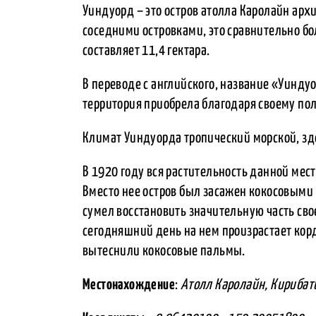
Уиндуорд – это остров атолла Каролайн арх
соседними островками, это сравнительно б
составляет 11,4 гектара.
В переводе с английского, название «Уинду
территория приобрела благодаря своему п
Климат Уиндуорда тропический морской, зде
В 1920 году вся растительность данной ме
Вместо нее остров был засажен кокосовыми 
сумел восстановить значительную часть сво
сегодняшний день на нем произрастает кор
вытеснили кокосовые пальмы.
Местонахождение
:
Атолл Каролайн, Кирибат