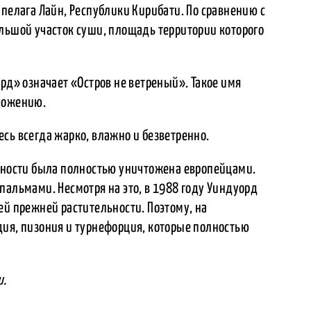
ипелага Лайн, Республики Кирибати. По сравнению с
ольшой участок суши, площадь территории которого
орд» означает «Остров не ветреный». Такое имя
оложению.
сь всегда жарко, влажно и безветренно.
стности была полностью уничтожена европейцами.
пальмами. Несмотря на это, в 1988 году Уиндуорд
ей прежней растительности. Поэтому, на
дия, пизония и турнефорция, которые полностью
и.