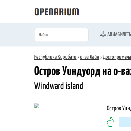
АВИАБИЛЕТ
Республика Кирибати
›
о-ва Лайн
›
Достопримеча
Остров Уиндуорд на о-ва
Windward island