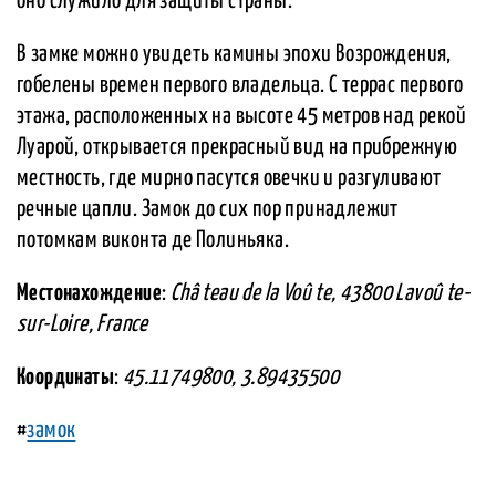
оно служило для защиты страны.
В замке можно увидеть камины эпохи Возрождения,
гобелены времен первого владельца. С террас первого
этажа, расположенных на высоте 45 метров над рекой
Луарой, открывается прекрасный вид на прибрежную
местность, где мирно пасутся овечки и разгуливают
речные цапли. Замок до сих пор принадлежит
потомкам виконта де Полиньяка.
Местонахождение
:
Châ teau de la Voû te, 43800 Lavoû te-
sur-Loire, France
Координаты
:
45.11749800, 3.89435500
#
замок