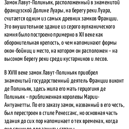
Замок Лавут-Полиньяк, расположенный в знаменитой
французской Долине Луары, на берегу реки Луара,
считается одним из самых древних замков Франции.
Это внушительное здание из серого вулканического
камня было построено примерно в XII веке как
оборонительная крепость, о чем напоминают формы
окон-бойниц и место, на котором он расположен – на
высоком берегу реки среди кустарников и лесов.
В XVIII веке замок Лавут-Полиньяк приобрел
знаменитый государственный деятель Франции виконт
де Полиньяк, здесь жила его мать герцогиня де
Полиньяк – приближенная королевы Марии-
Антуанетты. По его заказу замок, названный в его честь,
был перестроен в стиле Ренессанс, но основная часть
здания до сих пор напоминает о тех временах, когда