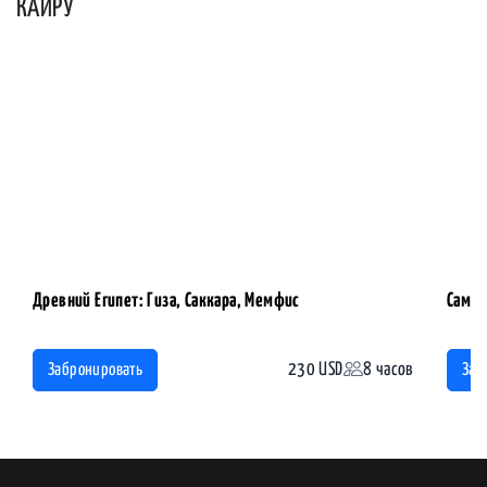
КАИРУ
Древний Египет: Гиза, Саккара, Мемфис
Самоб
230 USD
8 часов
Забронировать
Заб