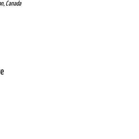
on, Canada
те