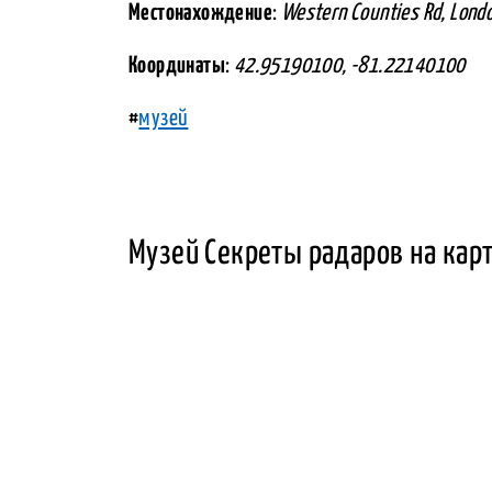
Местонахождение
:
Western Counties Rd, Lond
Координаты
:
42.95190100, -81.22140100
#
музей
Музей Секреты радаров на кар