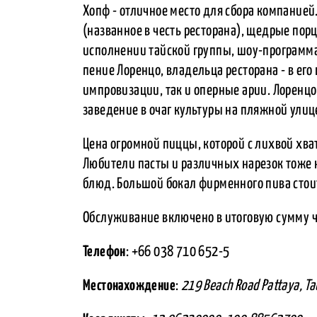
Хопф - отличное место для сбора компанией.
(названное в честь ресторана), щедрые пор
исполнении тайской группы, шоу-программ
пение Лоренцо, владельца ресторана - в ег
импровизации, так и оперные арии. Лоренцо
заведение в очаг культуры на пляжной улиц
Цена огромной пиццы, которой с лихвой хва
Любители пасты и различных нарезок тоже
блюд. Большой бокал фирменного пива стоит
Обслуживание включено в итоговую сумму че
Телефон
: +66 038 710 652-5
Местонахождение
:
219 Beach Road Pattaya, Т