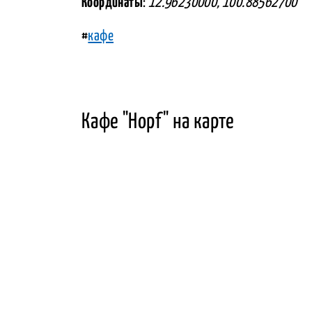
Координаты
:
12.96230000, 100.88562700
#
кафе
Кафе "Hopf" на карте