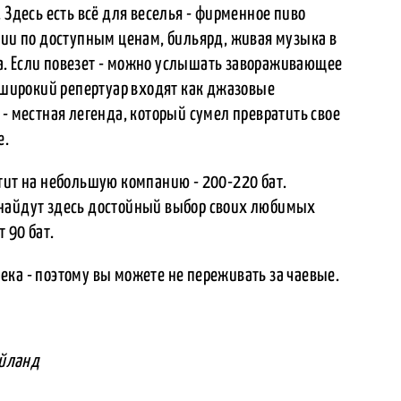
 Здесь есть всё для веселья - фирменное пиво
ции по доступным ценам, бильярд, живая музыка в
а. Если повезет - можно услышать завораживающее
о широкий репертуар входят как джазовые
 - местная легенда, который сумел превратить свое
е.
тит на небольшую компанию - 200-220 бат.
 найдут здесь достойный выбор своих любимых
 90 бат.
ка - поэтому вы можете не переживать за чаевые.
айланд