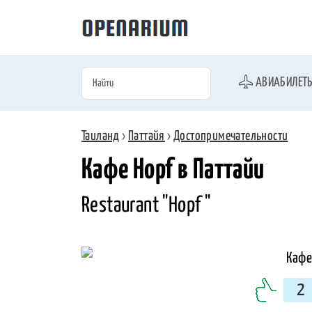
АВИАБИЛЕТ
Таиланд
›
Паттайя
›
Достопримечательности
Кафе Hopf в Паттайи
Restaurant "Hopf "
2