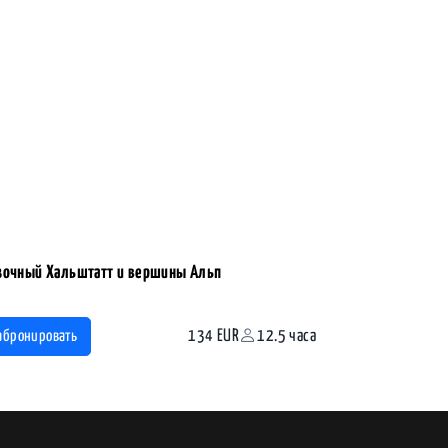
зочный Хальштатт и вершины Альп
134 EUR
12.5 часа
абронировать