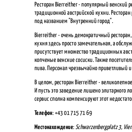
Ресторан Bierreither - популярный венский
традиционной австрийской кухни. Ресторан 
под названием "Внутренний город".
Bierreither - очень демократичный рестор
кухня здесь просто замечательная, а обсл
присутствует множество традиционных авс
копченые венские сосиски. Также посетител
пива. Персонал чрезвычайно приветливый 
В целом, ресторан Bierreither - великолепно
И пусть это заведение лишено элитарного л
сервис сполна компенсируют этот недостато
Телефон
: +43 01 715 71 69
Местонахождение
:
Schwarzenbergplatz 3, Vie