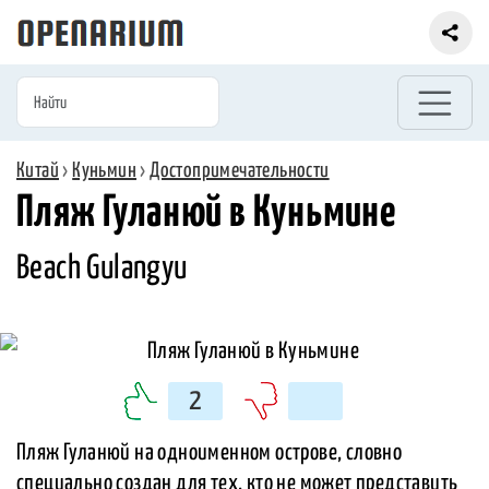
Китай
›
Куньмин
›
Достопримечательности
Пляж Гуланюй в Куньмине
Beach Gulangyu
2
Пляж Гуланюй на одноименном острове, словно
специально создан для тех, кто не может представить