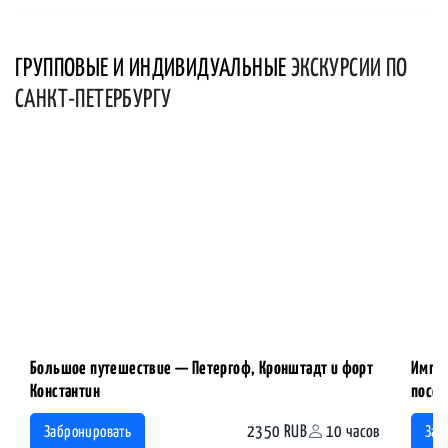
ГРУППОВЫЕ И ИНДИВИДУАЛЬНЫЕ
ЭКСКУРСИИ ПО
САНКТ-ПЕТЕРБУРГУ
Большое путешествие — Петергоф, Кронштадт и форт
Импер
Константин
посещ
2350 RUB
10 часов
Забронировать
Заб