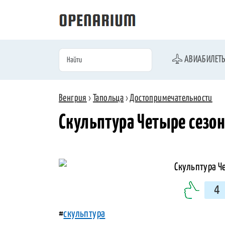
АВИАБИЛЕТ
Венгрия
›
Тапольца
›
Достопримечательности
Скульптура Четыре сезон
4
#
скульптура