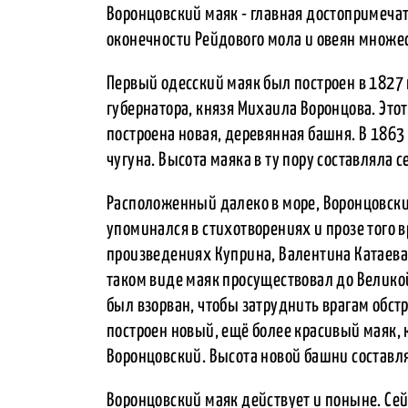
Воронцовский маяк - главная достопримечат
оконечности Рейдового мола и овеян множе
Первый одесский маяк был построен в 1827 
губернатора, князя Михаила Воронцова. Этот
построена новая, деревянная башня. В 1863
чугуна. Высота маяка в ту пору составляла 
Расположенный далеко в море, Воронцовски
упоминался в стихотворениях и прозе того 
произведениях Куприна, Валентина Катаева,
таком виде маяк просуществовал до Велико
был взорван, чтобы затруднить врагам обст
построен новый, ещё более красивый маяк,
Воронцовский. Высота новой башни составля
Воронцовский маяк действует и поныне. Сей