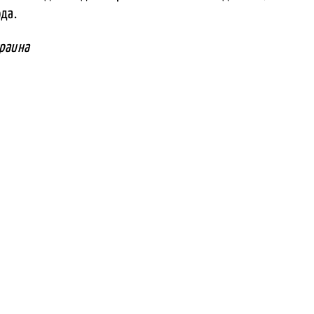
да.
краина