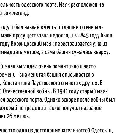
ельность одесского порта. Маяк расположен на
ством легенд.
году и был назван в честь тогдашнего генерал-
 маяк просуществовал недолго, и в 1845 году была
 году Воронцовский маяк перестраивается уже из
семнадцать метров, а сама башня сужалась кверху.
й маяк выглядел очень романтично и часто
времени - знаменитая башня описывается в
 Константина Паустовского и многих других. В
й Отечественной войны. В 1941 году старый маяк
рел одесского порта. Однако вскоре после войны был
 который по традиции также получил название
ет 26 метров.
час это одна из достопримечательностей Одессы и,