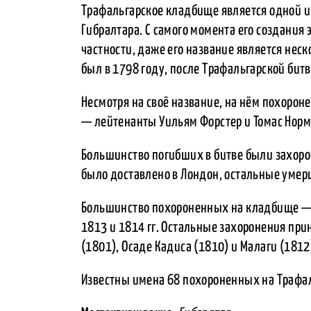
Трафальгарское кладбище является одной и
Гибралтара. С самого момента его создания
частности, даже его название является нес
был в 1798 году, после Трафальгарской би
Несмотря на своё название, на нём похорон
— лейтенанты Уильям Форстер и Томас Норм
Большинство погибших в битве были захорон
было доставлено в Лондон, остальные умер
Большинство похороненных на кладбище —
1813 и 1814 гг. Остальные захоронения пр
(1801), Осаде Кадиса (1810) и Малаги (1812
Известны имена 68 похороненных на Трафа