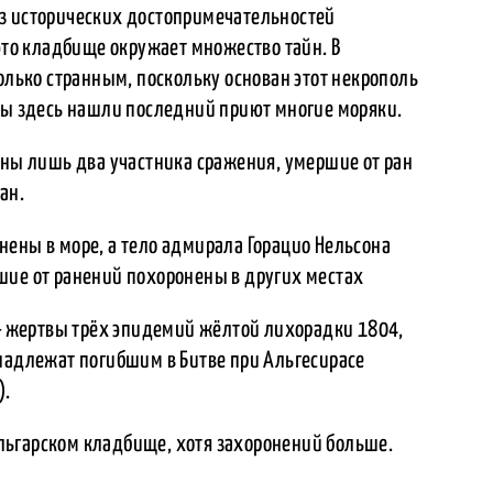
з исторических достопримечательностей
 это кладбище окружает множество тайн. В
колько странным, поскольку основан этот некрополь
твы здесь нашли последний приют многие моряки.
ены лишь два участника сражения, умершие от ран
ан.
ены в море, а тело адмирала Горацио Нельсона
шие от ранений похоронены в других местах
 жертвы трёх эпидемий жёлтой лихорадки 1804,
инадлежат погибшим в Битве при Альгесирасе
).
льгарском кладбище, хотя захоронений больше.