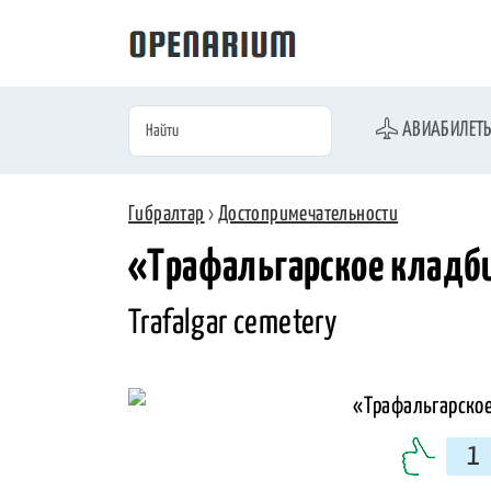
АВИАБИЛЕТ
Гибралтар
›
Достопримечательности
«Трафальгарское кладб
Trafalgar cemetery
1