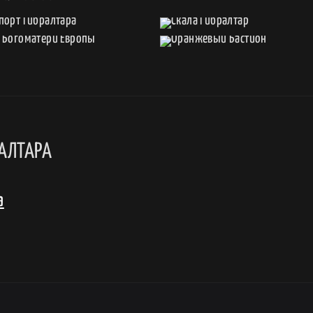
АЛТАРА
а