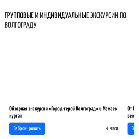
ГРУППОВЫЕ И ИНДИВИДУАЛЬНЫЕ
ЭКСКУРСИИ ПО
ВОЛГОГРАДУ
Обзорная экскурсия «Город-герой Волгоград» и Мамаев
От Ца
курган
века
4 часа
Забронировать
Заб