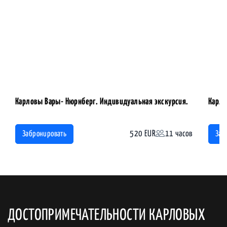
Карловы Вары- Нюрнберг. Индивидуальная экскурсия.
Карло
520 EUR
11 часов
Забронировать
Заб
ДОСТОПРИМЕЧАТЕЛЬНОСТИ КАРЛОВЫХ