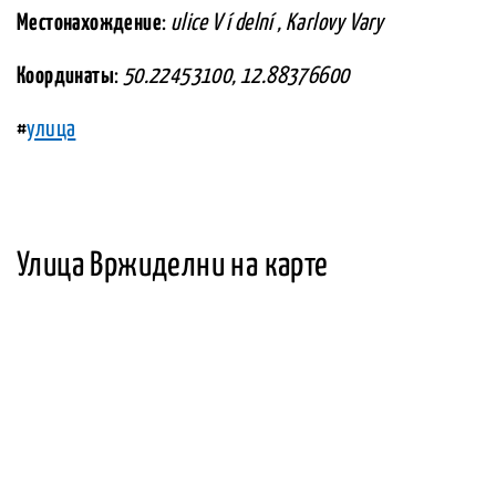
Местонахождение
:
ulice V í delní , Karlovy Vary
Координаты
:
50.22453100, 12.88376600
#
улица
Улица Вржиделни на карте