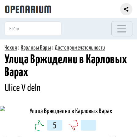
Чехия
›
Карловы Вары
›
Достопримечательности
Улица Вржиделни в Карловых
Варах
Ulice V deln
5