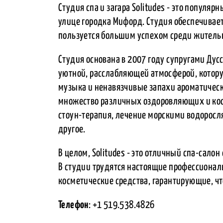
Студия спа и загара Solitudes - это популя
улице городка Мифорд. Студия обеспечивает
пользуется большим успехом среди житель
Студия основана в 2007 году супругами Дусс
уютной, расслабляющей атмосферой, котор
музыка и ненавязчивые запахи ароматически
множество различных оздоровляющих и косм
стоун-терапия, лечение морскими водоросля
другое.
В целом, Solitudes - это отличный спа-сало
В студии трудятся настоящие профессионал
косметические средства, гарантирующие, ч
Телефон
: +1 519.538.4826