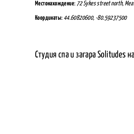
Местонахождение
:
72 Sykes street north, Me
Координаты
:
44.60820600, -80.59237500
Студия спа и загара Solitudes н