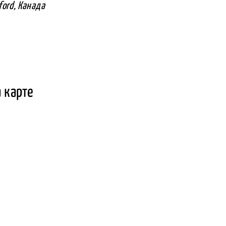
aford, Канада
а карте