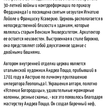
30-летней войны и контрреформации по приказу
Фердинанда I и посвящена святым иезуитам Игнатию
Лойоле и Франциску Ксаверию. Церковь располагается в
непосредственной близости к зданиям, которые
являлись старым Венским Университетом. Архитектор
ее остается неизвестен. Выстроенная в стиле барокко,
она представляет собой двухэтажное здание с
двойными башнями.
Автором внутренней отделки церкви является
итальянской художник Андреа Поццо, прибывший в
1701 году в Австрию по личному приглашению
императора Леопольда I. Украшения алтаря, полотно
«Успение Богородицы», удивительные мраморные
колонны, резные скамьи, - все это появилось благодаря
мастерству Андреа Поццо. Он создал барочный неф,