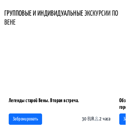
ГРУППОВЫЕ И ИНДИВИДУАЛЬНЫЕ
ЭКСКУРСИИ ПО
ВЕНЕ
Легенды старой Вены. Вторая встреча.
Обзор
горо
30 EUR
2 часа
Забронировать
Заб