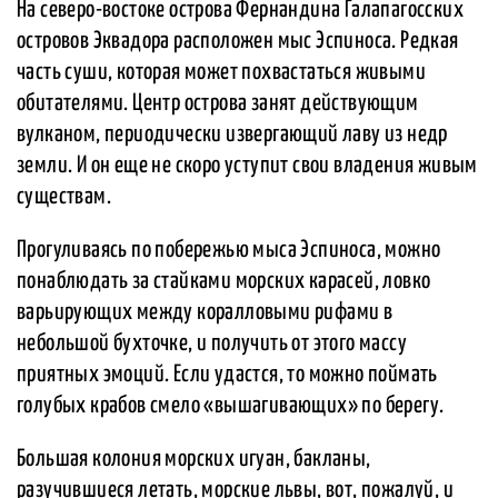
На северо-востоке острова Фернандина Галапагосских
островов Эквадора расположен мыс Эспиноса. Редкая
часть суши, которая может похвастаться живыми
обитателями. Центр острова занят действующим
вулканом, периодически извергающий лаву из недр
земли. И он еще не скоро уступит свои владения живым
существам.
Прогуливаясь по побережью мыса Эспиноса, можно
понаблюдать за стайками морских карасей, ловко
варьирующих между коралловыми рифами в
небольшой бухточке, и получить от этого массу
приятных эмоций. Если удастся, то можно поймать
голубых крабов смело «вышагивающих» по берегу.
Большая колония морских игуан, бакланы,
разучившиеся летать, морские львы, вот, пожалуй, и