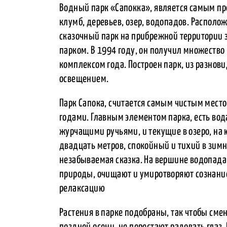
Водный парк «Сапокка», является самым пр
клумб, деревьев, озер, водопадов. Расположе
сказочный парк на прибрежной территории з
парком. В 1994 году, он получил множество
комплексом года. Построен парк, из разно
освещением.
Парк Сапока, считается самым чистым местом
годами. Главным элементом парка, есть во
журчащими ручьями, и текущие в озеро, на
двадцать метров, спокойный и тихий в зимн
незабываемая сказка. На вершине водопада
природы, очищают и умиротворяют сознание
релаксацию
Растения в парке подобраны, так чтобы сменя
поздней осени, не перестают радовать глаз.