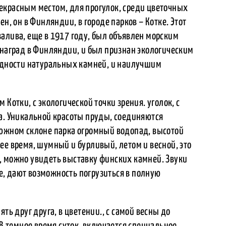
екрасным местом, для прогулок, среди цветочных
н, он в Финляндии, в городе парков – Котке. Этот
алива, еще в 1917 году, был объявлен морским
 наград в Финляндии, и был признан экологическим
видности натуральных камней, и наилучшим
 Котки, с экологической точки зрения. уголок, с
да. Уникальной красоты пруды, соединяются
 южном склоне парка огромный водопад, высотой
ее время, шумный и бурливый, летом и весной, это
, можно увидеть выставку финских камней. Звуки
, дают возможность погрузиться в полную
ть друг друга, в цветении., с самой весны до
 В темное время суток, включается специальное