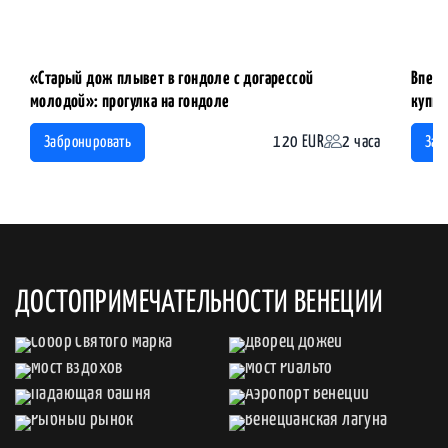
«Старый дож плывет в гондоле с догарессой
Вперв
молодой»: прогулка на гондоле
купцо
120 EUR
2 часа
Забронировать
Заб
ДОСТОПРИМЕЧАТЕЛЬНОСТИ ВЕНЕЦИИ