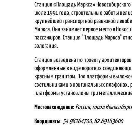
Станция «Площадь Маркса» Новосибирского 
июле 1991 года, строительные работы велис
крупнейшей транспортной развязкой левоб
Маркса. Она занимает первое место в Ново
пассажиров. Станция "Площадь Маркса" отно
залегания.
Станция возведена по проекту архитекторов
оформленные в виде коротких соединяющихс
красным гранитом. Пол платформы выложен 
светильниками в оригинальных плафонах, 
платформы установлены три металлически
Местонахождение
:
Россия, город Новосибирс
Координаты
:
54.98264700, 82.89163600