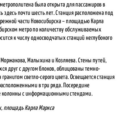
метрополитена была открыта для пассажиров в
ь здесь почти шесть лет. Станция расположена под
ережной части Новосибирска – площадью Карла
сибирском метро по количеству обслуживаемых
сится к числу односводчатых станций неглубокого
 Моржакова, Малыхина и Козляева. Стены путей,
я друг с другом блоков, облицованы темно-
гранитом светло-серого цвета. Освещается станция
расположенными в три ряда. Посередине
е колонны с информационными стендами.
к, площадь Карла Маркса