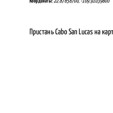
Координаты
:
22.87858700, -109.91039800
Пристань Cabo San Lucas на кар