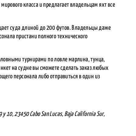
ю мирового класса и предлагает владельцам яхт все
щает суда длиной до 200 футов. Владельцы даже
сонала пристани полного технического
ловными турнирами по ловле марлина, тунца,
анкет на судне вы сможете сделать заказ любых
щего персонала либо отправиться в один из
 y 10, 23450 Cabo San Lucas, Baja California Sur,