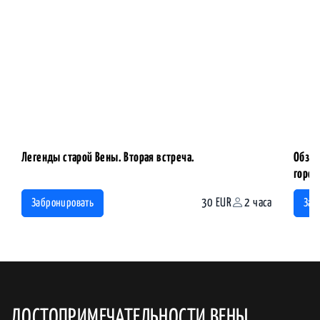
Легенды старой Вены. Вторая встреча.
Обзор
горо
30 EUR
2 часа
Забронировать
Заб
ДОСТОПРИМЕЧАТЕЛЬНОСТИ ВЕНЫ