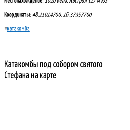
Местонахождение
:
1010 Вена, Австрия 317 м ЮЗ
Координаты
:
48.21014700, 16.37357700
#
катакомба
Катакомбы под собором святого
Стефана на карте