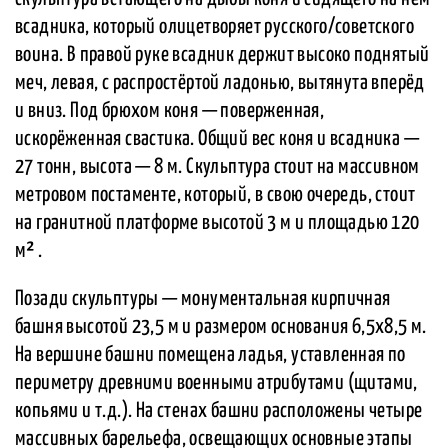
всадника, который олицетворяет русского/советского
воина. В правой руке всадник держит высоко поднятый
меч, левая, с распростёртой ладонью, вытянута вперёд
и вниз. Под брюхом коня — поверженная,
искорёженная свастика. Общий вес коня и всадника —
27 тонн, высота — 8 м. Скульптура стоит на массивном
метровом постаменте, который, в свою очередь, стоит
на гранитной платформе высотой 3 м и площадью 120
м² .
Позади скульптуры — монументальная кирпичная
башня высотой 23,5 м и размером основания 6,5х8,5 м.
На вершине башни помещена ладья, уставленная по
периметру древними военными атрибутами (щитами,
копьями и т.д.). На стенах башни расположены четыре
массивных барельефа, освещающих основные этапы