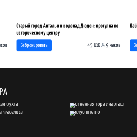
Старый город Антальи и водопад Дюден: прогулка по
Дай
историческому центру
асов
45 USD
9 часов
Забронировать
З
РА