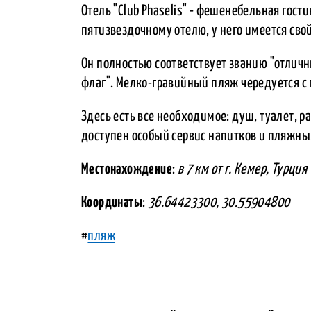
Отель "Club Phaselis" - фешенебельная гост
пятизвездочному отелю, у него имеется сво
Он полностью соответствует званию "отличн
флаг". Мелко-гравийный пляж чередуется с
Здесь есть все необходимое: душ, туалет, 
доступен особый сервис напитков и пляжны
Местонахождение
:
в 7 км от г. Кемер, Турция
Координаты
:
36.64423300, 30.55904800
#
пляж