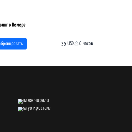
винг в Кемере
35 USD
6 часов
абронировать