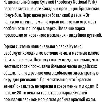
Национальный парк Кутеней (Kootenay National Park)
располагается на юге Канады в провинции Британская
Колумбия. Парк даже разработал свой девиз: «От
кактусов к ледникам», который полностью отражает
особенности природы в парке. Название парка
произошло от коренного населения - индейцев кутеней.
Горная система национального парка Кутеней
изобилует холодными источниками, а местные ключи
богаты железом. Поэтому совсем не удивительно, что в
местных горах проживало большое число индейских
общин. Также древние люди добывали здесь красную
охру для рисования. Примечательно, что "красная
земля" оказалась интересна и современным людям. В
начале 20-го века на территории парка Кутеней
производилась коммерческая добыча красной охры.