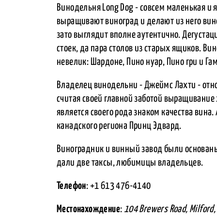
Винодельня Long Dog - совсем маленькая и 
выращивают виноград и делают из него вин
зато выглядит вполне аутентично. Дегуста
стоек, да пара столов из старых ящиков. Ви
невелик: Шардоне, Пино нуар, Пино гри и Га
Владелец винодельни - Джеймс Лахти - отно
считая своей главной заботой выращивание 
является своего рода знаком качества вин
канадского региона Принц Эдвард.
Виноградник и винный завод были основаны
дали две таксы, любимицы владельцев.
Телефон
: +1 613 476-4140
Местонахождение
:
104 Brewers Road, Milford