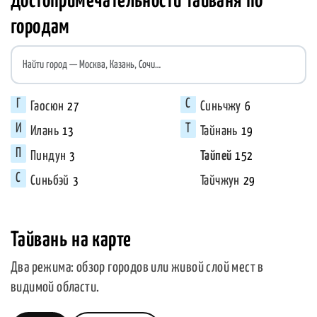
Достопримечательности Тайваня по
городам
Найти город
Гаосюн
Синьчжу
27
6
Илань
Тайнань
13
19
Пиндун
Тайпей
3
152
Синьбэй
Тайчжун
3
29
Тайвань на карте
Два режима: обзор городов или живой слой мест в
видимой области.