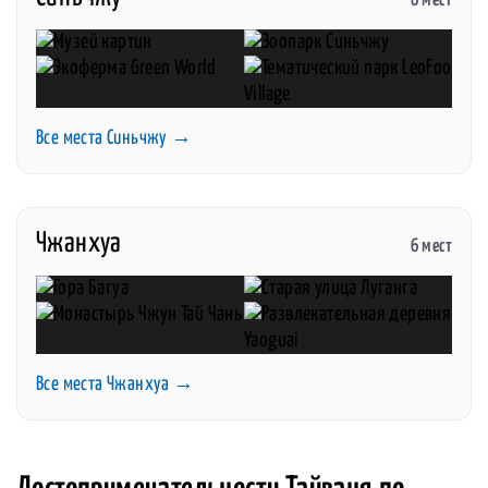
6 мест
Все места Синьчжу →
Чжанхуа
6 мест
Все места Чжанхуа →