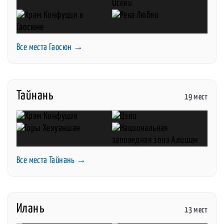
Все места Гаосюн →
Тайнань
19 мест
Все места Тайнань →
Илань
13 мест