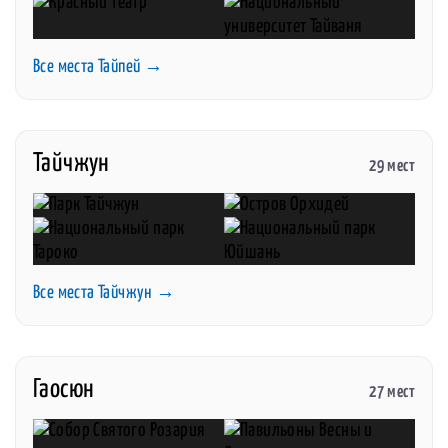
Все места Тайпей →
Тайчжун
29 мест
Все места Тайчжун →
Гаосюн
27 мест