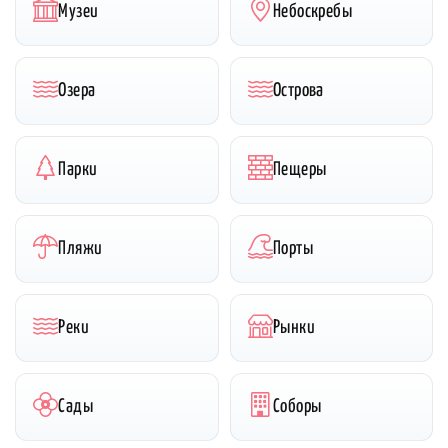
Музеи
Небоскребы
Озера
Острова
Парки
Пещеры
Пляжи
Порты
Реки
Рынки
Сады
Соборы