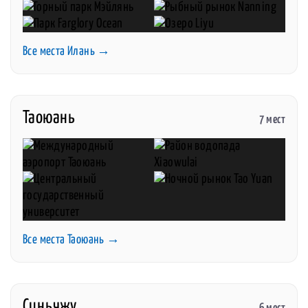
Все места Илань →
Таоюань
7 мест
Все места Таоюань →
Синьчжу