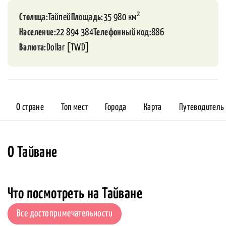
2
Столица
Тайпей
Площадь
35 980 км
Население
22 894 384
Телефонный код
886
Валюта
Dollar [TWD]
О стране
Топ мест
Города
Карта
Путеводитель
О Тайване
Что посмотреть на Тайване
Все достопримечательности