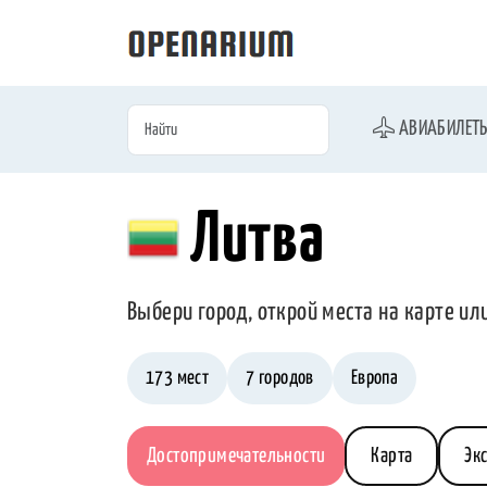
АВИАБИЛЕТ
Литва
Выбери город, открой места на карте ил
173 мест
7 городов
Европа
Достопримечательности
Карта
Эк