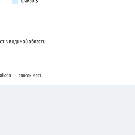
Тракай
5
ст в видимой области.
alloon → список мест.