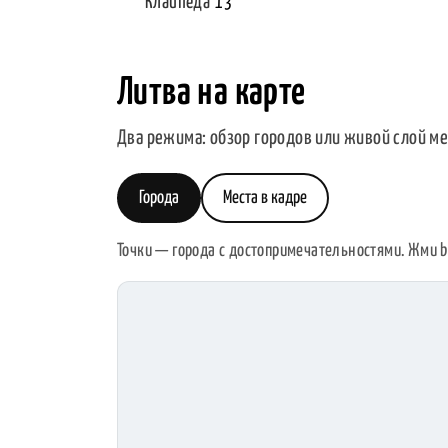
Клайпеда
13
Литва на карте
Два режима: обзор городов или живой слой ме
Города
Места в кадре
Точки — города с достопримечательностями. Жми b