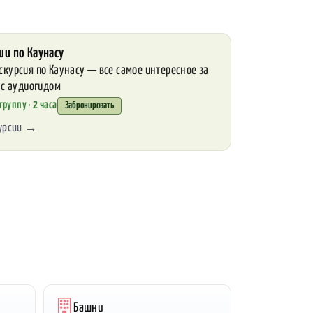
ии по Каунасу
скурсия по Каунасу — все самое интересное за
 с аудиогидом
группу · 2 часа
Забронировать
курсии →
Башни