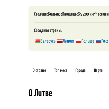
2
Столица
Вильнюс
Площадь
65 200 км
Населен
Соседние страны
Беларусь
Латвия
Польша
Росс
О стране
Топ мест
Города
Карта
О Литве