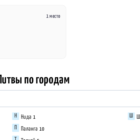
1 место
Литвы по городам
Нида
Ш
1
Паланга
10