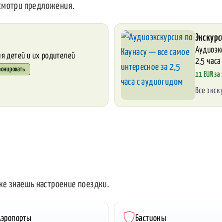
 смотри предложения.
Экскурс
Аудиоэк
я детей и их родителей
2,5 часа
ронировать
11 EUR за 
Все экс
уже знаешь настроение поездки.
Аэропорты
Бастионы