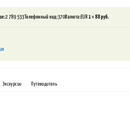
ие
2 789 533
Телефонный код
370
Валюта
EUR
1 = 88 руб.
ия
Экскурсии
Путеводитель