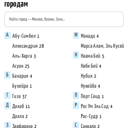
городам
Найти город
Абу-Симбел
Макади
1
4
Александрия
Марса Алам, Эль Кусейр
28
Аль-Харга
Наама Бей
3
5
Асуан
Набк Бей
25
4
Бахария
Нубия
4
2
Бухейра
Нувейба
1
4
Гиза
Порт Саид
37
1
Дахаб
Рас Ум Эль Сид
11
4
Дахла
Рас-Судр
2
1
Заафарана
Саккала
2
2