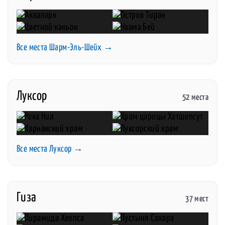
Все места Шарм-Эль-Шейх →
Луксор
52 места
Все места Луксор →
Гиза
37 мест