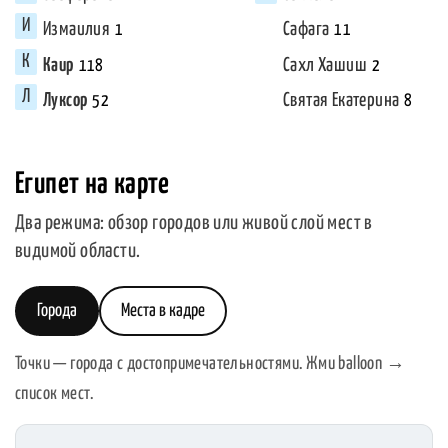
Измаилия
Сафага
1
11
Каир
Сахл Хашиш
118
2
Луксор
Святая Екатерина
52
8
Египет на карте
Два режима: обзор городов или живой слой мест в
видимой области.
Города
Места в кадре
Точки — города с достопримечательностями. Жми balloon →
список мест.