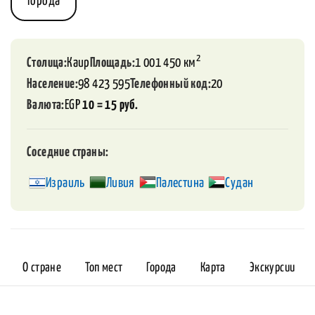
Города
2
Столица
Каир
Площадь
1 001 450 км
Население
98 423 595
Телефонный код
20
Валюта
EGP
10 = 15 руб.
Соседние страны
Израиль
Ливия
Палестина
Судан
О стране
Топ мест
Города
Карта
Экскурсии