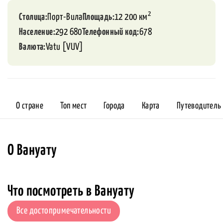
2
Столица
Порт-Вила
Площадь
12 200 км
Население
292 680
Телефонный код
678
Валюта
Vatu [VUV]
О стране
Топ мест
Города
Карта
Путеводитель
О Вануату
Что посмотреть в Вануату
Все достопримечательности