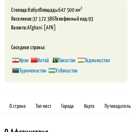
2
Столица
Кабул
Площадь
647 500 км
Население
37 172 386
Телефонный код
93
Валюта
Afghani [AFN]
Соседние страны
Иран
Китай
Пакистан
Таджикистан
Туркменистан
Узбекистан
О стране
Топ мест
Города
Карта
Путеводитель