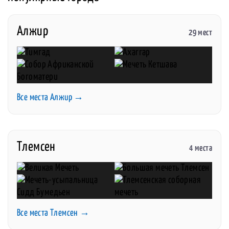
Алжир
29 мест
Все места Алжир →
Тлемсен
4 места
Все места Тлемсен →